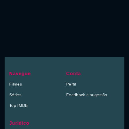
Navegue
Conta
Filmes
Perfil
Séries
Feedback e sugestão
Top IMDB
Jurídico