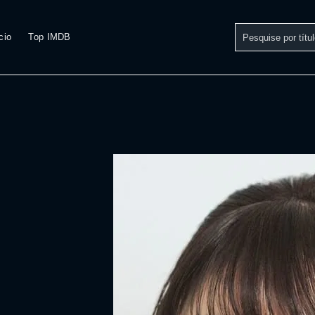
cio
Top IMDB