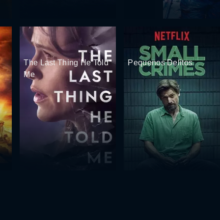
The Last Thing He Told
Pequenos Delitos
Me