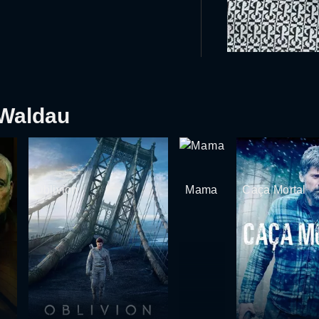
-Waldau
Oblivion
Mama
Caça Mortal