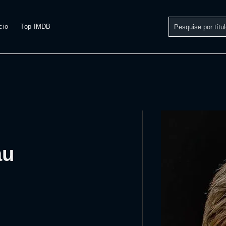
cio
Top IMDB
au