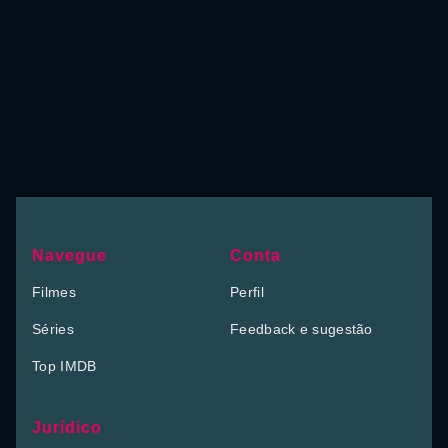
Navegue
Conta
Filmes
Perfil
Séries
Feedback e sugestão
Top IMDB
Jurídico