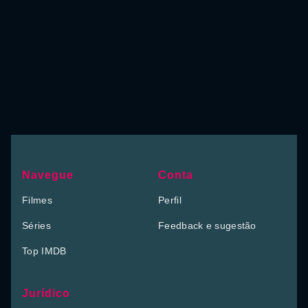
Navegue
Conta
Filmes
Perfil
Séries
Feedback e sugestão
Top IMDB
Jurídico