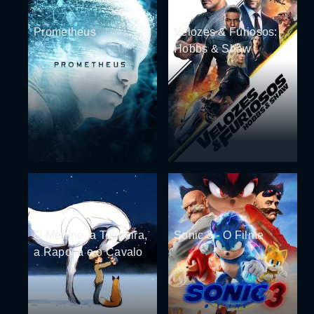
Prometheus
Velozes & Furiosos:
Hobbs & Shaw
O Menino, a Toupeira,
Sonic 3 - O Filme
a Raposa e o Cavalo