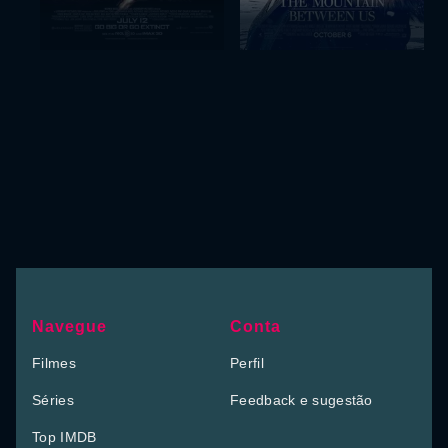
Navegue
Conta
Filmes
Perfil
Séries
Feedback e sugestão
Top IMDB