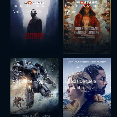
Luther: O Cair da
Era Uma Vez um
Noite - HDCAM
Gênio
Círculo de Fogo
Depois Daquela
Montanha