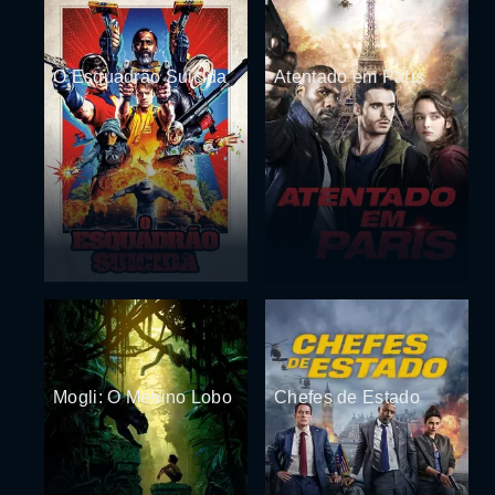
O Esquadrão Suicida
Atentado em Paris
Mogli: O Menino Lobo
Chefes de Estado