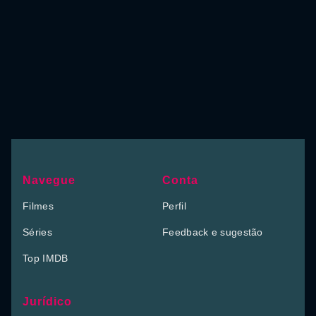
Navegue
Conta
Filmes
Perfil
Séries
Feedback e sugestão
Top IMDB
Jurídico