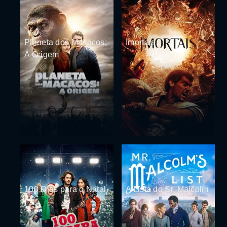
Planeta dos Macacos:
Imortais
A Origem
100 Dias para o Natal
A Lista do Sr. Malcolm