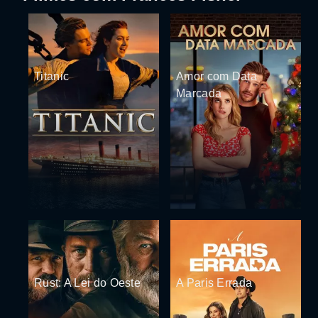
Titanic
Amor com Data
Marcada
Rust: A Lei do Oeste
A Paris Errada