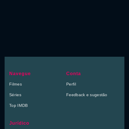
Navegue
Conta
Filmes
Perfil
Séries
Feedback e sugestão
Top IMDB
Jurídico