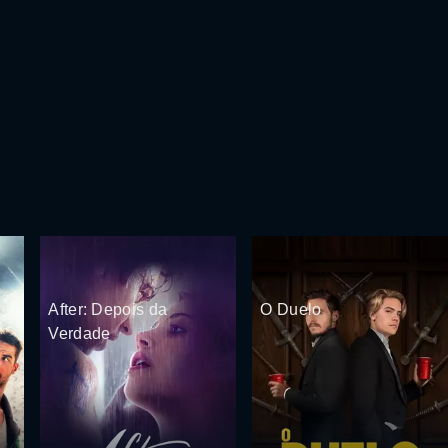
After: Depois da
O Duelo
Verdade