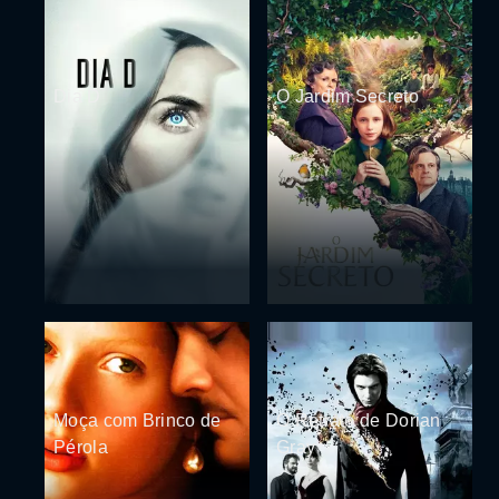
Dia D
O Jardim Secreto
Moça com Brinco de
O Retrato de Dorian
Pérola
Gray