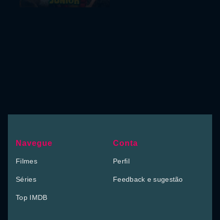
Navegue
Conta
Filmes
Perfil
Séries
Feedback e sugestão
Top IMDB