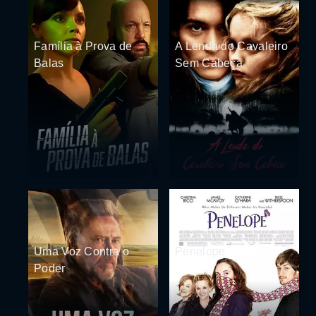
Família à Prova de
A Lenda do Cavaleiro
Balas
Sem Cabeça
Uma Voz Contra o
Penelope
Poder