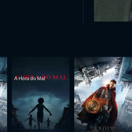
A Hora do Mal
Doutor Estranho
7