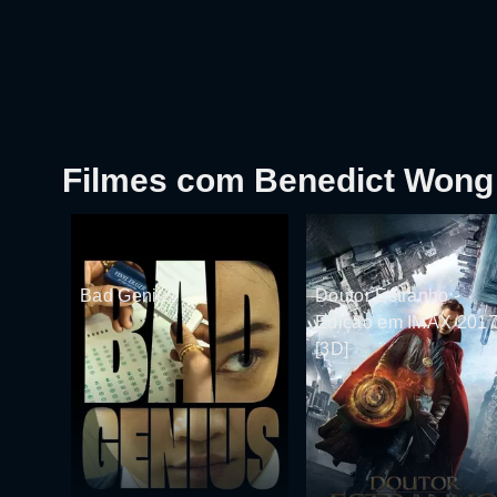
Filmes com Benedict Wong
Bad Genius
Doutor Estranho -
Edição em IMAX 201
[3D]