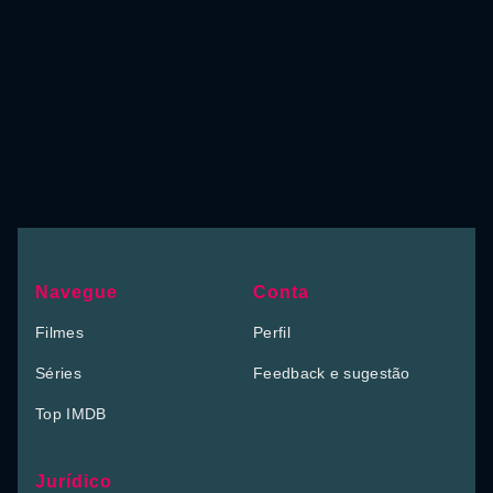
Navegue
Conta
Filmes
Perfil
Séries
Feedback e sugestão
Top IMDB
Jurídico