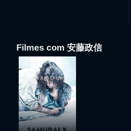
Filmes com 安藤政信
Samurai X: A Origem