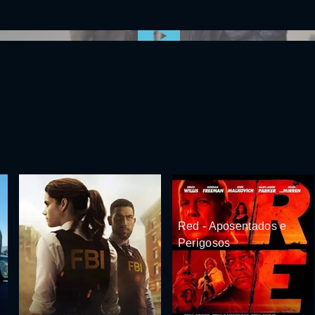
0:00:00 /
0:00
F.B.I
Red - Aposentados e
Perigosos