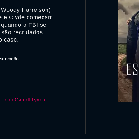
(Woody Harrelson)
ie e Clyde começam
 quando o FBI se
 são recrutados
o caso.
observação
,
John Carroll Lynch
,