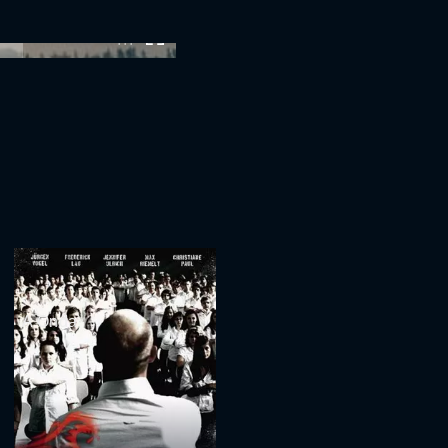
:00
A Onda