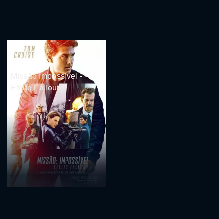
Missão Impossível -
Efeito Fallout