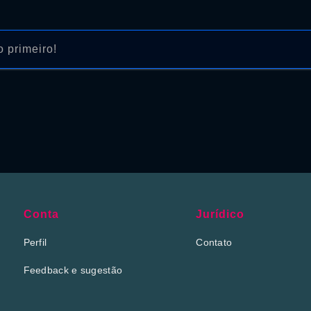
 primeiro!
Conta
Jurídico
Perfil
Contato
Feedback e sugestão