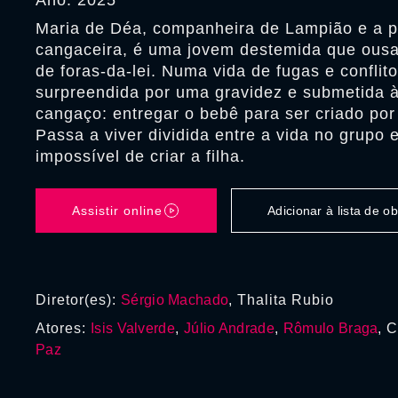
Ano: 2025
Maria de Déa, companheira de Lampião e a p
cangaceira, é uma jovem destemida que ousa
de foras-da-lei. Numa vida de fugas e conflit
surpreendida por uma gravidez e submetida à
cangaço: entregar o bebê para ser criado por
Passa a viver dividida entre a vida no grupo 
impossível de criar a filha.
Assistir online
Adicionar à lista de 
Diretor(es):
Sérgio Machado
, Thalita Rubio
Atores:
Isis Valverde
,
Júlio Andrade
,
Rômulo Braga
, 
Paz