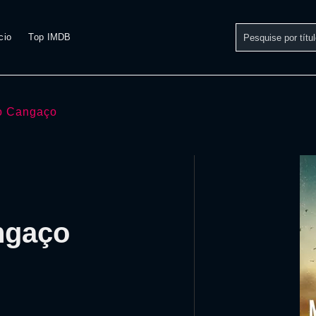
cio
Top IMDB
 o Cangaço
angaço