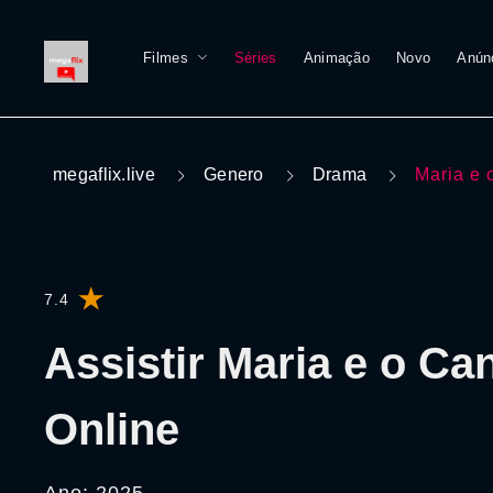
Filmes
Séries
Animação
Novo
Anún
megaflix.live
Genero
Drama
Maria e
7.4
Assistir Maria e o C
Online