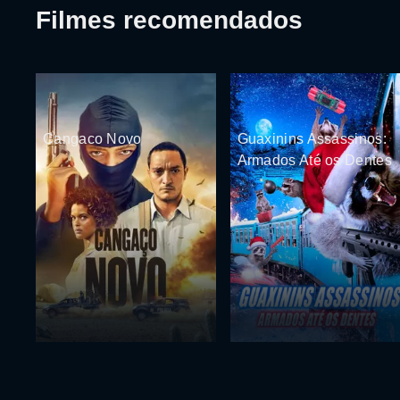
Filmes recomendados
Cangaco Novo
Guaxinins Assassinos:
Armados Até os Dentes