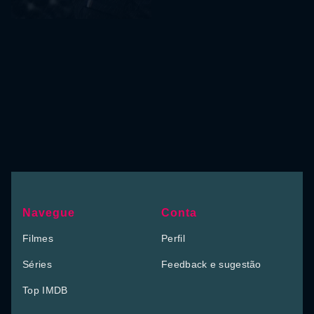
Navegue
Conta
Filmes
Perfil
Séries
Feedback e sugestão
Top IMDB