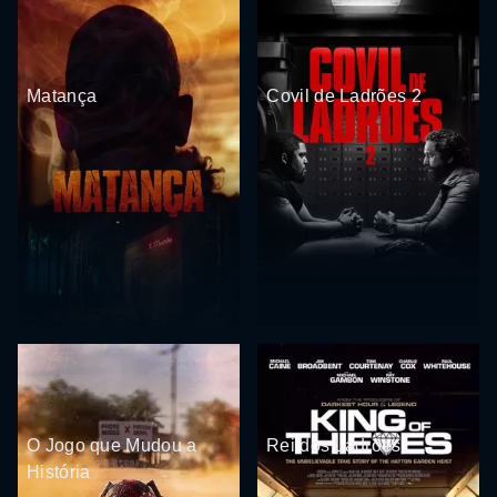
Matança
Covil de Ladrões 2
O Jogo que Mudou a
Rei dos Ladrões
História