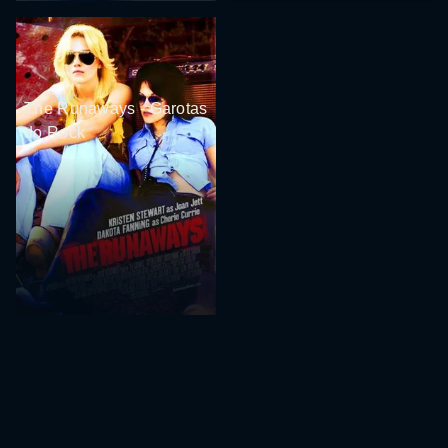
The Runaways - Garotas
do Rock