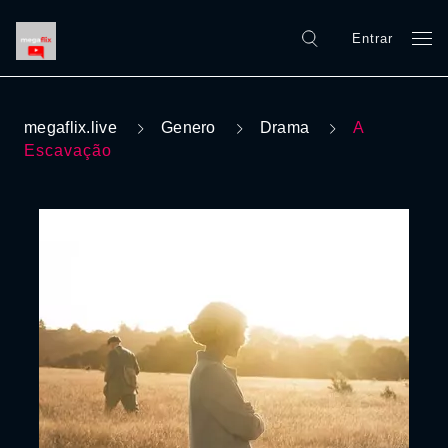
Entrar
megaflix.live
Genero
Drama
A
Escavação