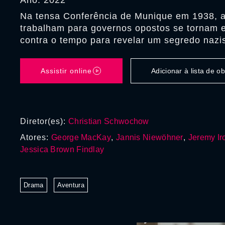
Ano: 2022
Na tensa Conferência de Munique em 1938, 
trabalham para governos opostos se tornam 
contra o tempo para revelar um segredo nazis
Assistir online
Adicionar à lista de 
Diretor(es):
Christian Schwochow
Atores:
George MacKay
,
Jannis Niewöhner
,
Jeremy Ir
Jessica Brown Findlay
Drama
Aventura