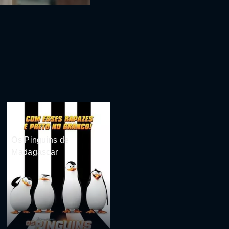
Os Pinguins de
Madagascar