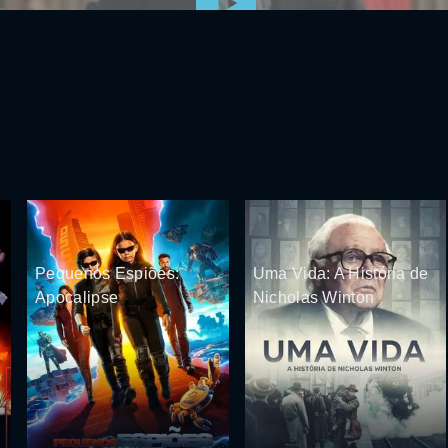
Pequenos Espiões:
Uma Vida: A História de
Apocalipse
Nicholas Winton