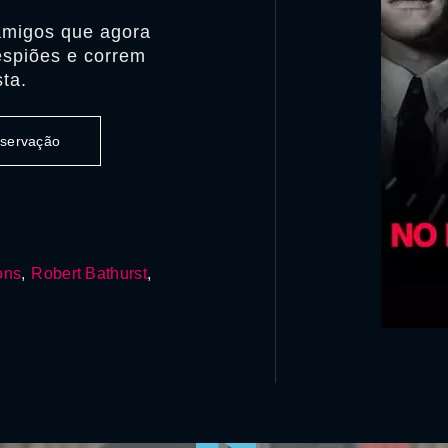
amigos que agora
espiões e correm
ta.
observação
ons
,
Robert Bathurst
,
0:00:00 /
0:00