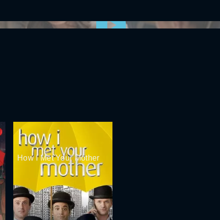
0:00:00 /
0:00
How I Met Your Mother