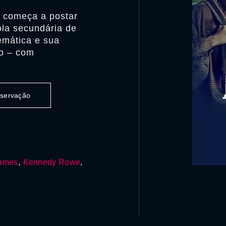
l começa a postar
ola secundária de
emática e sua
o – com
observação
James
,
Kennedy Rowe
,