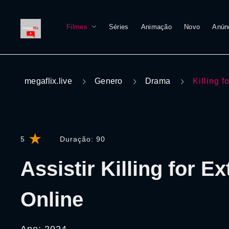
Filmes
Séries
Animação
Novo
Anún
megaflix.live
Genero
Drama
Killing f
5
Duração:
90
Assistir Killing for Ex
Online