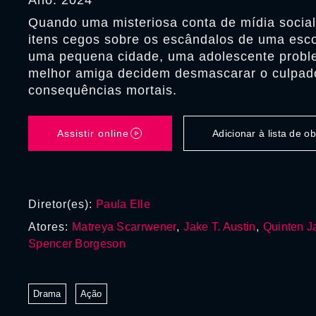
Ano: 2024
Quando uma misteriosa conta de mídia socia
itens cegos sobre os escândalos de uma esc
uma pequena cidade, uma adolescente probl
melhor amiga decidem desmascarar o culpad
consequências mortais.
Assistir online
Adicionar à lista de 
Diretor(es):
Paula Elle
Atores:
Matreya Scarrwener
,
Jake T. Austin
,
Quinten 
Spencer Borgeson
Drama
Ação