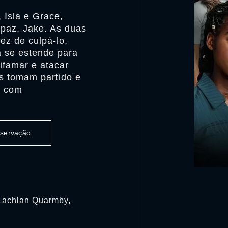
 Isla e Grace,
paz, Jake. As duas
ez de culpá-lo,
a se estende para
ifamar e atacar
s tomam partido e
, com
observação
 Lachlan Quarmby,