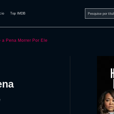
cio
Top IMDB
 a Pena Morrer Por Ele
ena
e