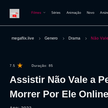
Filmes
Séries
Animação
Novo
Anún
megaflix.live
Genero
Drama
Não Vale
7.5
Duração:
85
Assistir Não Vale a P
Morrer Por Ele Onlin