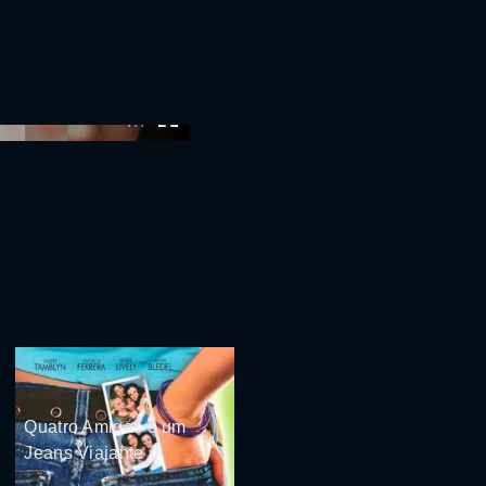
:00
Quatro Amigas e um
Jeans Viajante