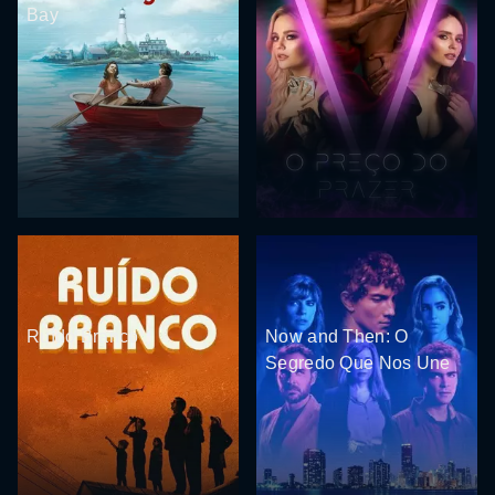
Bay
Ruído Branco
Now and Then: O
Segredo Que Nos Une