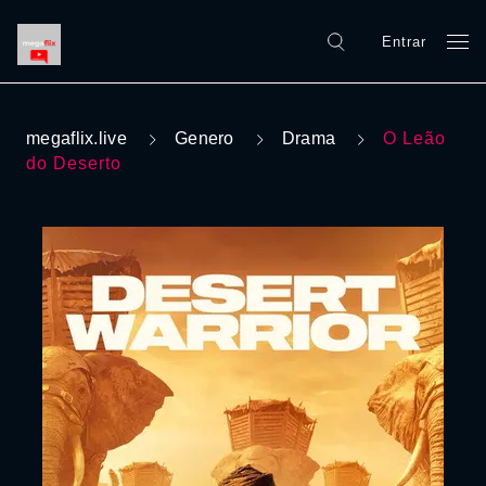
Entrar
megaflix.live
Genero
Drama
O Leão
do Deserto