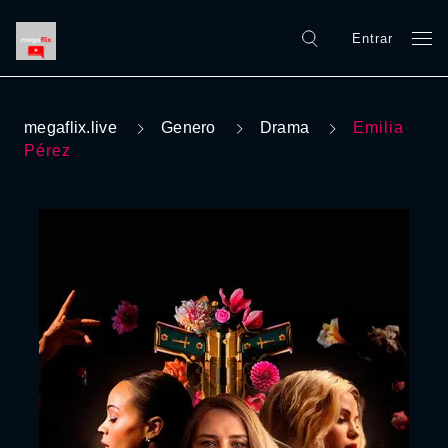
Entrar
megaflix.live
Genero
Drama
Emilia
Pérez