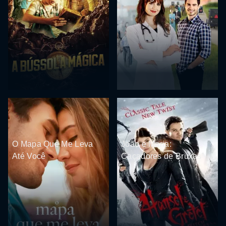
O Mapa Que Me Leva
João e Maria:
Até Você
Caçadores de Bruxas