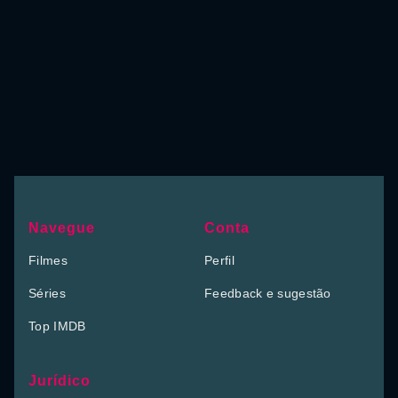
Navegue
Conta
Filmes
Perfil
Séries
Feedback e sugestão
Top IMDB
Jurídico