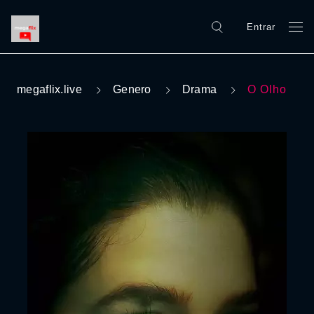
Entrar
megaflix.live
Genero
Drama
O Olho