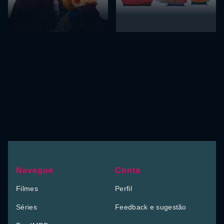
Navegue
Conta
Filmes
Perfil
Séries
Feedback e sugestão