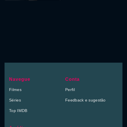
Navegue
Conta
Filmes
Perfil
Séries
Feedback e sugestão
Top IMDB