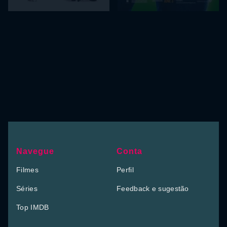
Navegue
Conta
Filmes
Perfil
Séries
Feedback e sugestão
Top IMDB