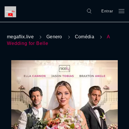
Entrar
megaflix.live
Genero
Comédia
A
Wedding for Belle