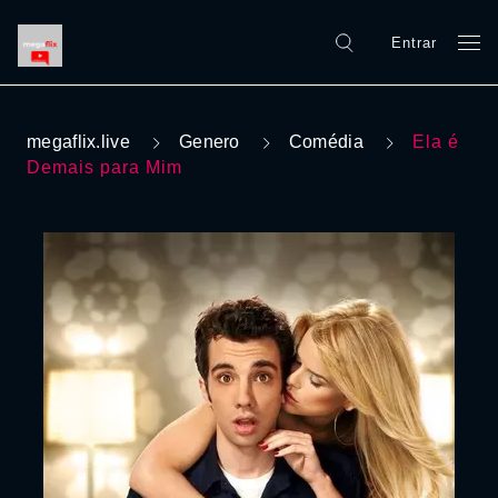
Entrar
megaflix.live
Genero
Comédia
Ela é
Demais para Mim