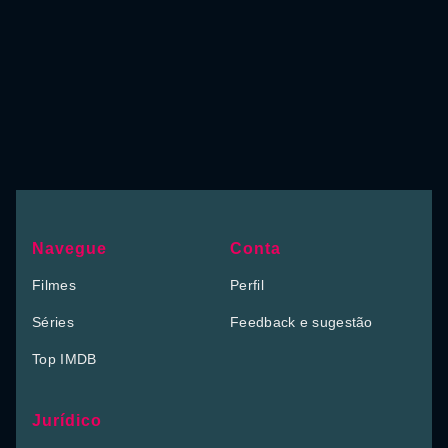
Navegue
Conta
Filmes
Perfil
Séries
Feedback e sugestão
Top IMDB
Jurídico