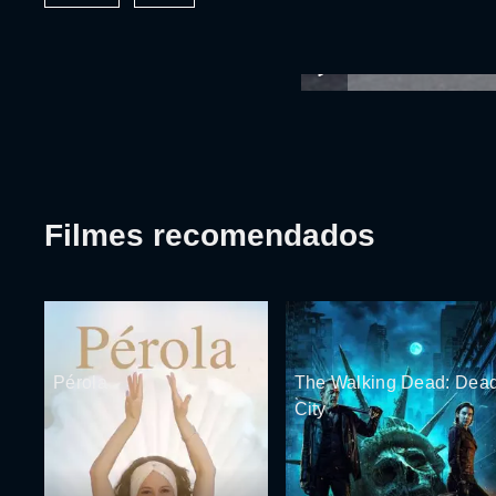
Filmes recomendados
Pérola
The Walking Dead: Dea
City