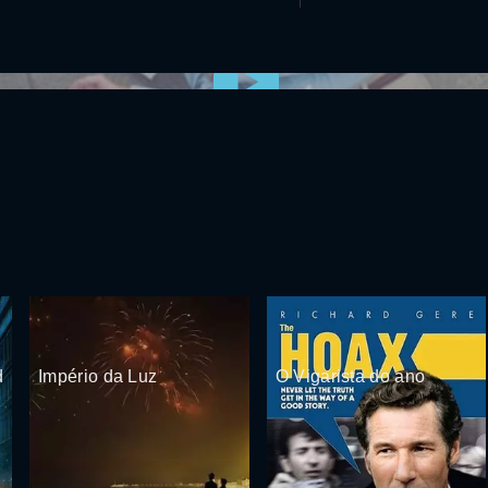
0:00:00 /
0:00
d
Império da Luz
O Vigarista do ano