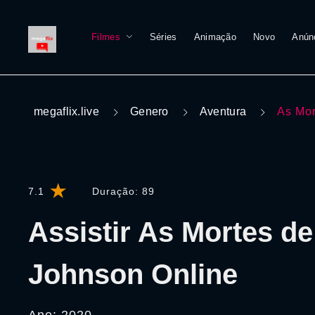
Filmes
Séries
Animação
Novo
Anún
megaflix.live
Genero
Aventura
As Mor
7.1
Duração:
89
Assistir As Mortes de
Johnson Online