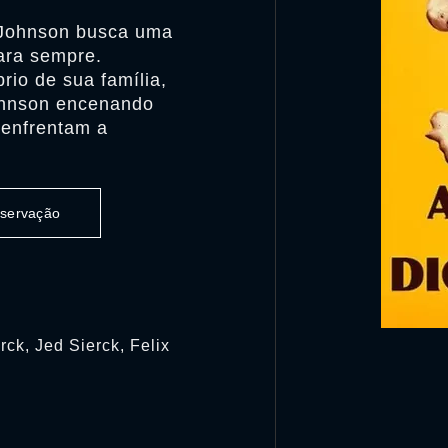
n Johnson busca uma
ara sempre.
rio de sua família,
ohnson encenando
a enfrentam a
observação
rck, Jed Sierck, Felix