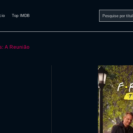
cio
Top IMDB
s: A Reunião