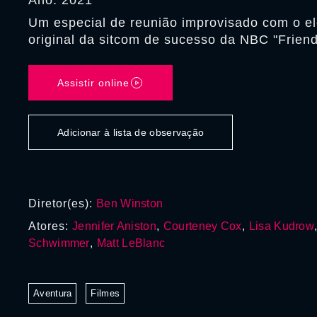
Ano: 2021
Um especial de reunião improvisado com o e
original da sitcom de sucesso da NBC "Friend
Assistir online
Adicionar à lista de observação
Diretor(es):
Ben Winston
Atores:
Jennifer Aniston
,
Courteney Cox
,
Lisa Kudrow
Schwimmer
,
Matt LeBlanc
Aventura
Filmes