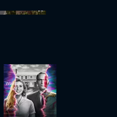
:00
WandaVision