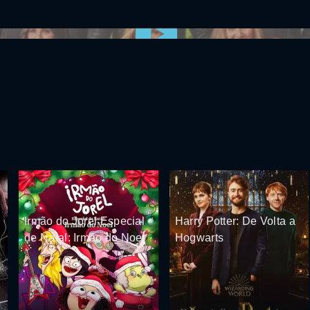
0:00:00 /
0:00
Irmão do Jorel Especial
Harry Potter: De Volta a
de Natal: Irmão do Noel
Hogwarts