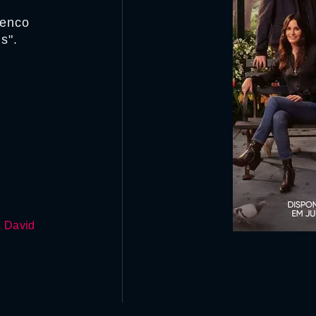
lenco
s".
,
David