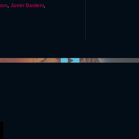
son
,
Javier Bardem
,
0:00:00 /
0:00