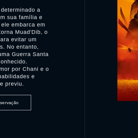
á determinado a
m sua família e
, ele embarca em
 torna Muad'Dib, o
ara evitar um
s. No entanto,
uma Guerra Santa
conhecido.
amor por Chani e o
habilidades e
e previu.
observação