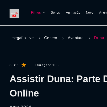
Filmes
Séries
Animação
Novo
Anún
megaflix.live
Genero
Aventura
Duna: 
8.311
Duração:
166
Assistir Duna: Parte 
Online