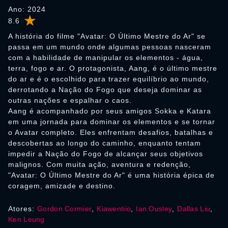
Ano: 2024
8.6
A história do filme "Avatar: O Último Mestre do Ar" se
passa em um mundo onde algumas pessoas nasceram
com a habilidade de manipular os elementos - água,
terra, fogo e ar. O protagonista, Aang, é o último mestre
do ar e é o escolhido para trazer equilíbrio ao mundo,
derrotando a Nação do Fogo que deseja dominar as
outras nações e espalhar o caos.
Aang é acompanhado por seus amigos Sokka e Katara
em uma jornada para dominar os elementos e se tornar
o Avatar completo. Eles enfrentam desafios, batalhas e
descobertas ao longo do caminho, enquanto tentam
impedir a Nação do Fogo de alcançar seus objetivos
malignos. Com muita ação, aventura e redenção,
"Avatar: O Último Mestre do Ar" é uma história épica de
coragem, amizade e destino.
Atores:
Gordon Cormier
,
Kiawentiio
,
Ian Ousley
,
Dallas Liu
,
Ken Leung