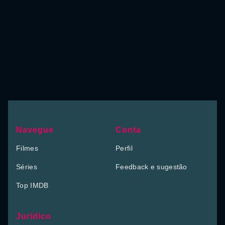
Navegue
Conta
Filmes
Perfil
Séries
Feedback e sugestão
Top IMDB
Jurídico