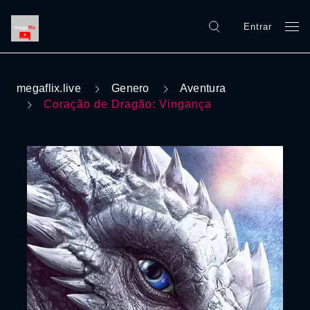
Entrar
megaflix.live
Genero
Aventura
Coração de Dragão: Vingança