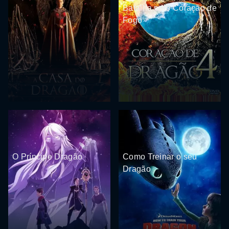
Batalha pelo Coração de
Fogo
O Príncipe Dragão
Como Treinar o seu
Dragão