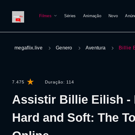
Filmes
Séries
Animação
Novo
Anún
megaflix.live
Genero
Aventura
Billie
7.475
Duração:
114
Assistir Billie Eilish -
Hard and Soft: The To