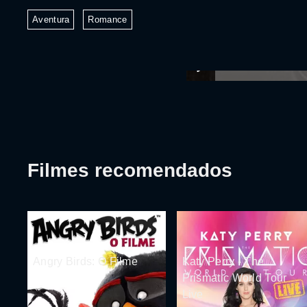
Aventura
Romance
Filmes recomendados
Angry Birds: O Filme
Katy Perry - The
Prismatic World Tour
Live