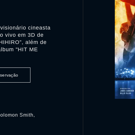
 visionário cineasta
o vivo em 3D de
CHIHIRO”, além de
 álbum "HIT ME
observação
Solomon Smith,