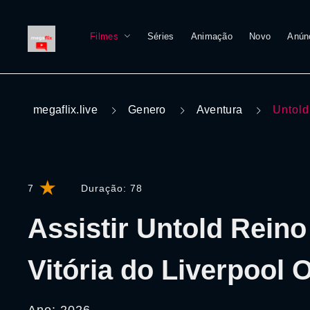
Filmes
Séries
Animação
Novo
Anún
megaflix.live
Genero
Aventura
Untold
7
Duração:
78
Assistir Untold Reino
Vitória do Liverpool 