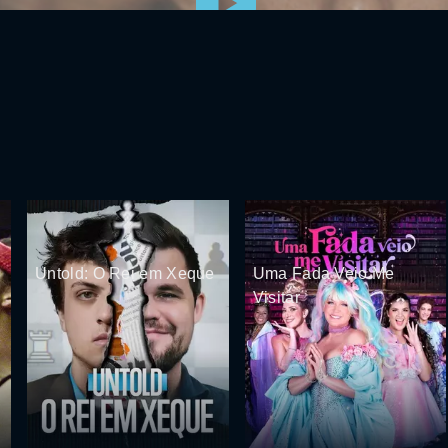
Untold: O Rei em Xeque
Uma Fada Veio Me
Visitar