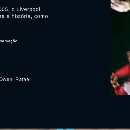
05, o Liverpool
ra a história, como
observação
 Owen, Rafael
0:00:00 /
0:00