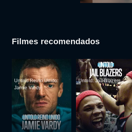
Filmes recomendados
Untold Reino Unido:
Untold: Jail Blazers
Jamie Vardy