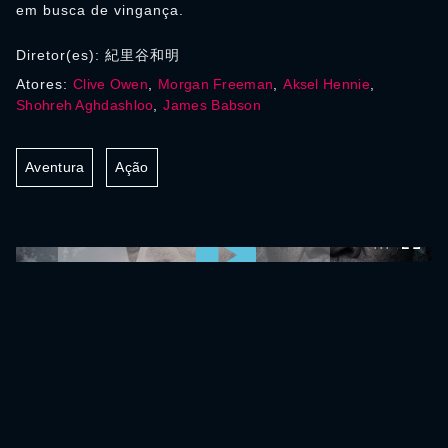
em busca de vingança.
Diretor(es): 紀里谷和明
Atores:
Clive Owen
,
Morgan Freeman
,
Aksel Hennie
,
Shohreh Aghdashloo
,
James Babson
Aventura
Ação
0:00:00 /
0:00:00