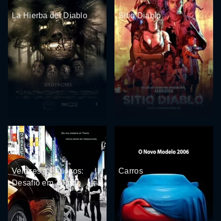
La Hierba del Diablo
Sitio Diablo
Velozes e Furiosos:
Carros
Desafio em Tóquio