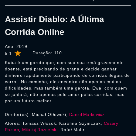
Assistir Diablo: A Última
Corrida Online
Ano: 2019
Duração:
110
5.1
Kuba é um garoto que, com sua sua irmã gravemente
doente, está precisando de grana e decide ganhar
dinheiro rapidamente participando de corridas ilegais de
carro . No caminho, ele encontra não apenas muitas
dificuldades, mas também uma garota, Ewa, com quem
se juntará, não apenas pelo amor pelas corridas, mas
por um futuro melhor.
Diretor(es): Michał Otłowski,
Daniel Markowicz
Atores: Tomasz Włosok, Karolina Szymczak,
Cezary
Pazura
,
Mikołaj Roznerski
, Rafał Mohr