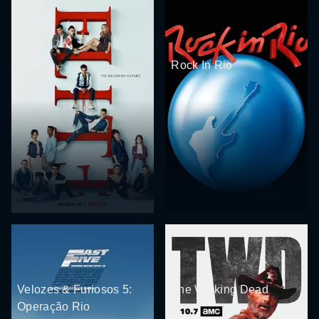
Elite
Rock In Rio
Velozes & Furiosos 5:
The Walking Dead
Operação Rio