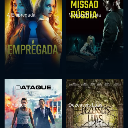
A Empregada
Missão: Rússia
O Ataque
Dezesseis Luas