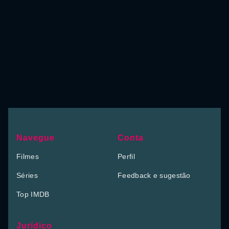
Navegue
Conta
Filmes
Perfil
Séries
Feedback e sugestão
Top IMDB
Jurídico